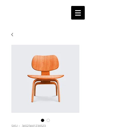
SKU： 36523641234523