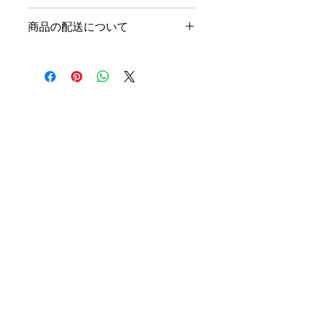
徴やおすすめのポイントなどを説明し
返品・返金ポリシーを入力してくださ
ましょう。
商品の配送について
い。顧客が商品に満足しなかった場合
や、不備があった場合に行う手続きの
配送地域、料金、所要時間、梱包な
手順などを説明しましょう。内容を明
ど、商品の配送に関する情報を入力し
確にすることで顧客からの信頼を獲得
てください。配送情報を明確にするこ
し、安心して商品を購入していただけ
とで顧客からの信頼を獲得し、安心し
ます。
て商品を購入していただけます。